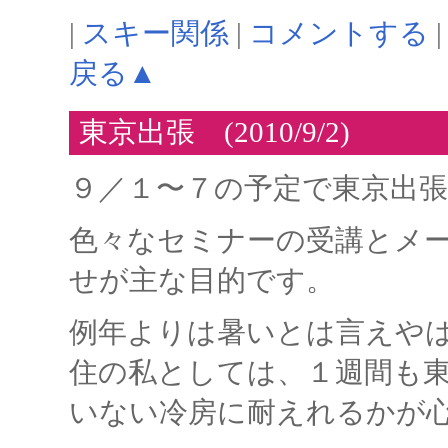
|
スキー関係
|
コメントする
|
戻る▲
東京出張 (2010/9/2)
９／１〜７の予定で東京出
色々なセミナーの受講とメ
せが主な目的です。
例年よりは暑いとは言えや
住の私としては、１週間も
いない冷房に耐えれるかが