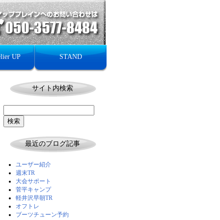
lier UP
STAND
サイト内検索
最近のブログ記事
ユーザー紹介
週末TR
大会サポート
菅平キャンプ
軽井沢早朝TR
オフトレ
ブーツチューン予約