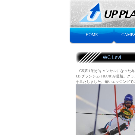
HOME
CAMP
WC Levi
GS第１戦がキャンセルになった為、
J.B.グランジェ(FRA/R)が優
を果たしました。短いエッジングで