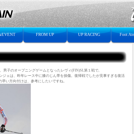
&EVENT
FROM UP
UP RACING
Foot Ate
男子のオープニングゲームとなったレヴィ(FIN)SL第１戦で,
勝。グランジェは、昨年レース中に膝のじん帯を損傷。復帰戦でしたが見事すぎる復活
の早い方向付けは、参考にしたいですね。