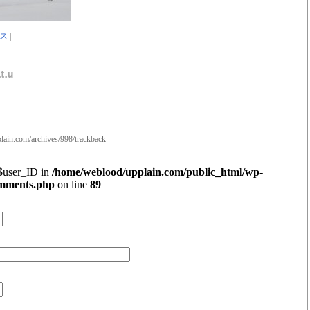
ス
|
ain.com/archives/998/trackback
 $user_ID in
/home/weblood/upplain.com/public_html/wp-
omments.php
on line
89