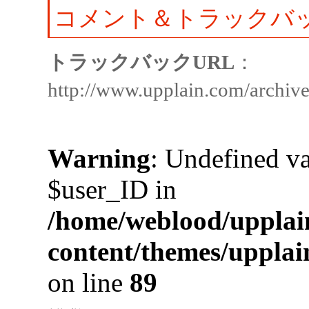
コメント＆トラックバ
トラックバックURL
：
http://www.upplain.com/archiv
Warning
: Undefined va
$user_ID in
/home/weblood/upplai
content/themes/uppla
on line
89