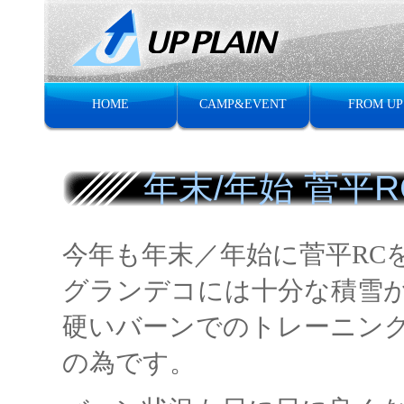
HOME
CAMP&EVENT
FROM UP
年末/年始 菅平R
今年も年末／年始に菅平RC
グランデコには十分な積雪
硬いバーンでのトレーニン
の為です。