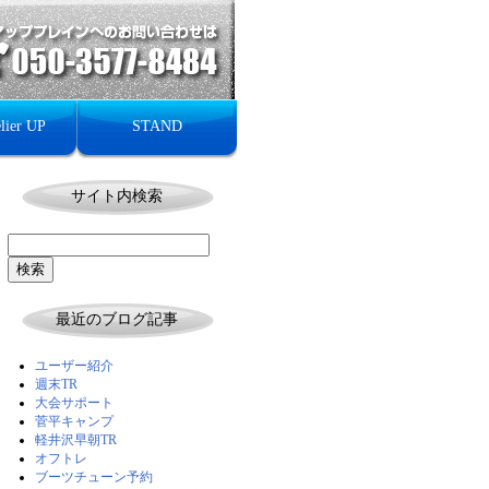
lier UP
STAND
サイト内検索
最近のブログ記事
ユーザー紹介
週末TR
大会サポート
菅平キャンプ
軽井沢早朝TR
オフトレ
ブーツチューン予約