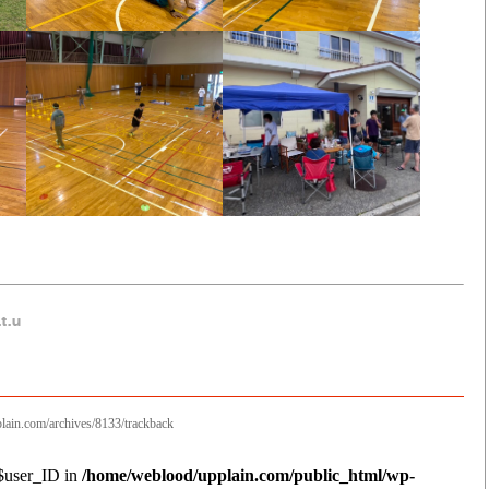
lain.com/archives/8133/trackback
 $user_ID in
/home/weblood/upplain.com/public_html/wp-