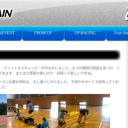
&EVENT
FROM UP
UP RACING
Foot Ate
テスト・フィットネスチェック・FNSを行いました。オフの期間の課題を見つけ、シ
行きます。まだまだ課題が多いので、頑張って欲しいですね。
ーズンお疲れBBQを、久し振りにやりました。子供のサポートで頑張ってくれ
した。