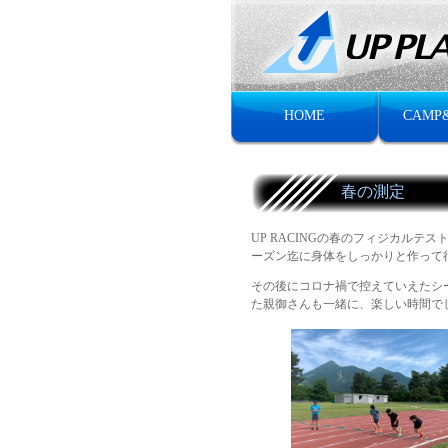
HOME
CAMP
春の測定
UP RACINGの春のフィジカル
ーズン迄に身体をしっかりと作って
その後にコロナ禍で控えていえたシ
た親御さんも一緒に、楽しい時間で