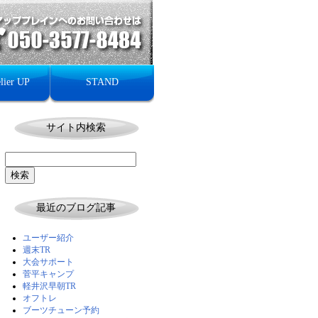
lier UP
STAND
サイト内検索
最近のブログ記事
ユーザー紹介
週末TR
大会サポート
菅平キャンプ
軽井沢早朝TR
オフトレ
ブーツチューン予約