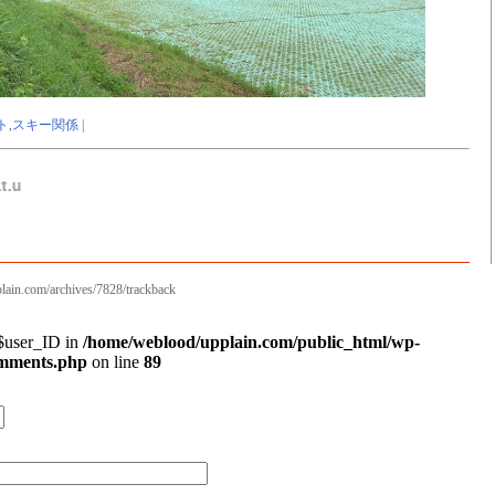
ト
,
スキー関係
|
lain.com/archives/7828/trackback
 $user_ID in
/home/weblood/upplain.com/public_html/wp-
omments.php
on line
89