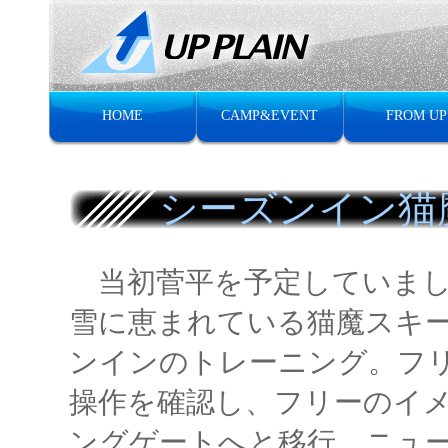
HOME
CAMP&EVENT
FROM UP
シーズンイン猫
当初菅平を予定していまし
雪に恵まれている猫魔スキ
ンインのトレーニング。フ
操作を確認し、フリーのイ
ングゲートへと移行。ニュ