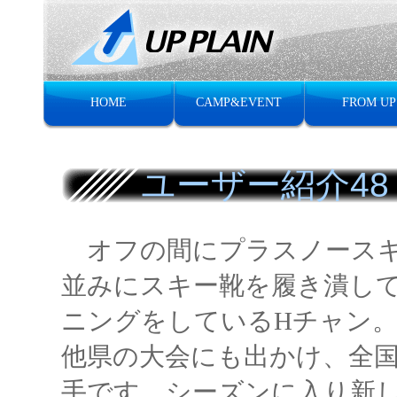
HOME
CAMP&EVENT
FROM UP
ユーザー紹介48
オフの間にプラスノースキ
並みにスキー靴を履き潰し
ニングをしているHチャン
他県の大会にも出かけ、全
手です。シーズンに入り新