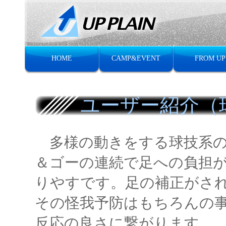
HOME
CAMP&EVENT
FROM UP
ユーザー紹介（
多様の動きをする球技系の
＆ゴーの連続で足への負担
りやすです。足の補正がさ
その怪我予防はもちろんの
反応の良さに繋がります。