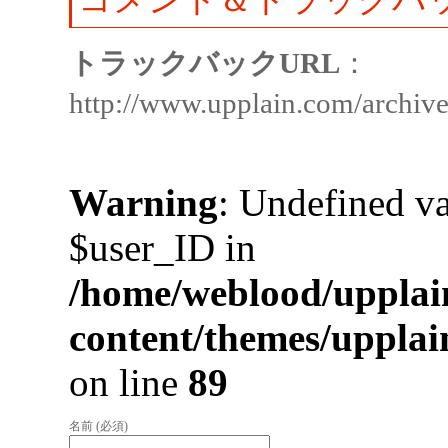
トラックバックURL
：
http://www.upplain.com/archiv
Warning
: Undefined va
$user_ID in
/home/weblood/upplai
content/themes/uppla
on line
89
名前 (必須)