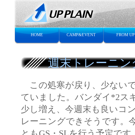
HOME
CAMP&EVENT
FROM UP
週末トレーニン
この処寒が戻り、少ないで
ていました。バンダイ*2ス
少し増え、今週末も良いコ
レーニングできそうです。
ともGS・SLを行う予定です