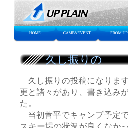
HOME
CAMP&EVENT
FROM UP
久し振りの
久し振りの投稿になります
更と諸々があり、書き込み
た。
当初菅平でキャンプ予定で
スキー場の状況が良くなか